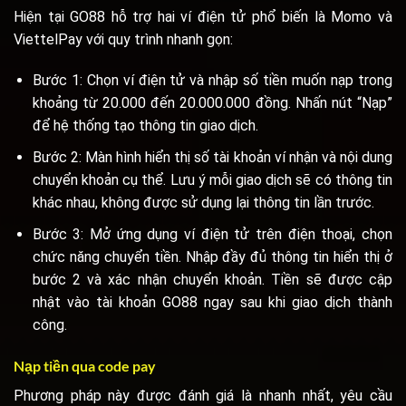
Hiện tại GO88 hỗ trợ hai ví điện tử phổ biến là Momo và
ViettelPay với quy trình nhanh gọn:
Bước 1: Chọn ví điện tử và nhập số tiền muốn nạp trong
khoảng từ 20.000 đến 20.000.000 đồng. Nhấn nút “Nạp”
để hệ thống tạo thông tin giao dịch.
Bước 2: Màn hình hiển thị số tài khoản ví nhận và nội dung
chuyển khoản cụ thể. Lưu ý mỗi giao dịch sẽ có thông tin
khác nhau, không được sử dụng lại thông tin lần trước.
Bước 3: Mở ứng dụng ví điện tử trên điện thoại, chọn
chức năng chuyển tiền. Nhập đầy đủ thông tin hiển thị ở
bước 2 và xác nhận chuyển khoản. Tiền sẽ được cập
nhật vào tài khoản GO88 ngay sau khi giao dịch thành
công.
Nạp tiền qua code pay
Phương pháp này được đánh giá là nhanh nhất, yêu cầu