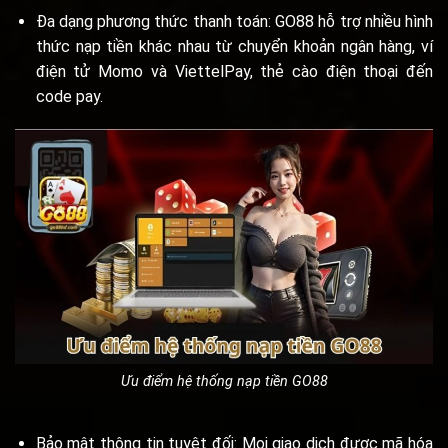
Đa dạng phương thức thanh toán: GO88 hỗ trợ nhiều hình
thức nạp tiền khác nhau từ chuyển khoản ngân hàng, ví
điện tử Momo và ViettelPay, thẻ cào điện thoại đến
code pay.
Ưu điểm hệ thống nạp tiền GO88
Bảo mật thông tin tuyệt đối: Mọi giao dịch được mã hóa