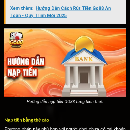
Xem thêm:
Hướng Dẫn Cách Rút Tiền Go88 An
Toàn - Quy Trình Mới 2025
Hướng dẫn nạp tiền GO88 từng hình thức
Nạp tiền bằng thẻ cào
Phương pháp này phù hợp với người chơi chưa có tài khoản