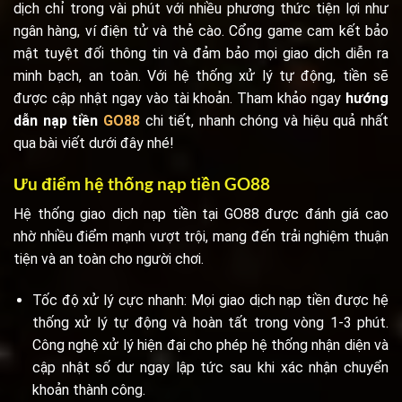
dịch chỉ trong vài phút với nhiều phương thức tiện lợi như
ngân hàng, ví điện tử và thẻ cào. Cổng game cam kết bảo
mật tuyệt đối thông tin và đảm bảo mọi giao dịch diễn ra
minh bạch, an toàn. Với hệ thống xử lý tự động, tiền sẽ
được cập nhật ngay vào tài khoản. Tham khảo ngay
hướng
dẫn nạp tiền
GO88
chi tiết, nhanh chóng và hiệu quả nhất
qua bài viết dưới đây nhé!
Ưu điểm hệ thống nạp tiền GO88
Hệ thống giao dịch nạp tiền tại GO88 được đánh giá cao
nhờ nhiều điểm mạnh vượt trội, mang đến trải nghiệm thuận
tiện và an toàn cho người chơi.
Tốc độ xử lý cực nhanh: Mọi giao dịch nạp tiền được hệ
thống xử lý tự động và hoàn tất trong vòng 1-3 phút.
Công nghệ xử lý hiện đại cho phép hệ thống nhận diện và
cập nhật số dư ngay lập tức sau khi xác nhận chuyển
khoản thành công.