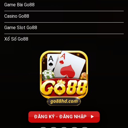
Game Bài Go88
Casino Go88
Game Slot Go88
Xổ Số Go88
ĐĂNG KÝ - ĐĂNG NHẬP