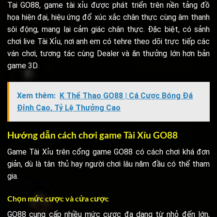
Tại GO88, game tài xỉu được phát triển trên nền tảng đồ
họa hiện đại, hiệu ứng đổ xúc xắc chân thực cùng âm thanh
sôi động, mang lại cảm giác chân thực. Đặc biệt, có sảnh
chơi live Tài Xỉu, nơi anh em có tehre theo dõi trực tiếp các
ván chơi, tương tác cùng Dealer và ăn thưởng lớn hơn bản
game 3D.
Xem thêm:
K Thể Thao GO88 | Cá Cược Bóng Đá
Đỉnh Cao, Tỷ Lệ Thưởng Cao
Hướng dẫn cách chơi game Tài Xỉu GO88
Game Tài Xỉu trên cổng game GO88 có cách chơi khá đơn
giản, dù là tân thủ hay người chơi lâu năm đầu có thể tham
gia.
Chọn mức cược và cửa cược
GO88 cung cấp nhiều mức cược đa dạng từ nhỏ đến lớn,