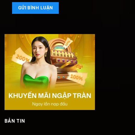
BẢN TIN