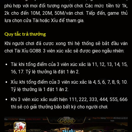
phù hợp với mọi đối tượng người chơi. Các mức tiền từ 1k,
2k cho đến 10M, 20M, 50M/ván chơi. Tiếp đến, game thủ
lựa chọn cửa Tài hoặc Xỉu để tham gia.
Quy tắc trả thưởng
Khi người chơi đã cược xong thì hệ thống sẽ bắt đầu ván
chơi Tài Xỉu GO88. 3 viên xúc xắc sẽ được gieo ngẫu nhiên:
Tài: khi tổng điểm của 3 viên xúc xắc là 11, 12, 13, 14, 15,
16, 17. Tỷ lệ thưởng là đặt 1 ăn 2.
Xỉu: khi tổng điểm của 3 viên xúc xắc là 4, 5, 6, 7, 8, 9, 10.
Tỷ lệ thưởng là 1 đặt 1 ăn 2.
Khi 3 viên xúc xắc xuất hiện 111, 222, 333, 444, 555, 666
thì sẽ có giải thưởng bão bất kỳ cho người chơi.