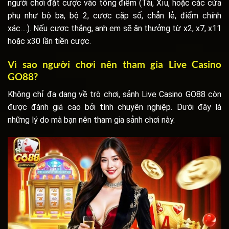
người chơi đặt cược vào tổng điểm (Tài, Xỉu, hoặc các cửa
phụ như bộ ba, bộ 2, cược cặp số, chẵn lẻ, điểm chính
xác….). Nếu cược thắng, anh em sẽ ăn thưởng từ x2, x7, x11
hoặc x30 lần tiền cược.
Vì sao người chơi nên tham gia Live Casino
GO88?
Không chỉ đa dạng về trò chơi, sảnh Live Casino GO88 còn
được đánh giá cao bởi tính chuyên nghiệp. Dưới đây là
những lý do mà bạn nên tham gia sảnh chơi này.