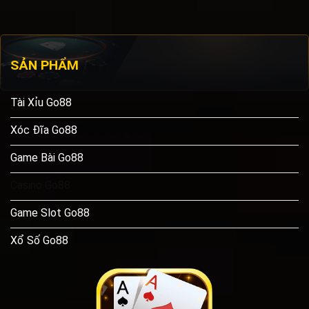
Giftcode
2025
Hướng
Hấp
Dẫn
Dẫn
Chi
Nhất
Tiết
2025
Tải
SẢN PHẨM
App
Go88
Trên
Tài Xỉu Go88
Android,
IOS
Xóc Đĩa Go88
Game Bài Go88
Casino Go88
Game Slot Go88
Xổ Số Go88