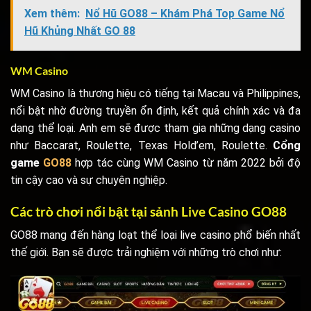
Xem thêm:
Nổ Hũ GO88 – Khám Phá Top Game Nổ
Hũ Khủng Nhất GO 88
WM Casino
WM Casino là thương hiệu có tiếng tại Macau và Philippines,
nổi bật nhờ đường truyền ổn định, kết quả chính xác và đa
dạng thể loại. Anh em sẽ được tham gia những dạng casino
như Baccarat, Roulette, Texas Hold’em, Roulette.
Cổng
game
GO88
hợp tác cùng WM Casino từ năm 2022 bởi độ
tin cậy cao và sự chuyên nghiệp.
Các trò chơi nổi bật tại sảnh Live Casino GO88
GO88 mang đến hàng loạt thể loại live casino phổ biến nhất
thế giới. Bạn sẽ được trải nghiệm với những trò chơi như: