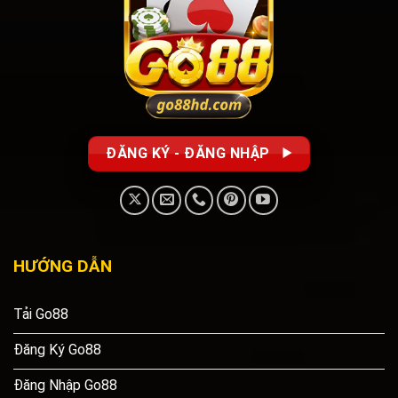
ĐĂNG KÝ - ĐĂNG NHẬP
HƯỚNG DẪN
Tải Go88
Đăng Ký Go88
Đăng Nhập Go88