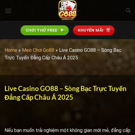
Bỏ
qua
nội
dung
CHƠI THỬ FREE
KHUYẾN MÃI
Home
»
Mẹo Chơi Go88
»
Live Casino GO88 – Sòng Bạc
Trực Tuyến Đẳng Cấp Châu Á 2025
Live Casino GO88 – Sòng Bạc Trực Tuyến
Đẳng Cấp Châu Á 2025
Nếu bạn muốn trải nghiệm một không gian mới mẻ, đẳng cấp