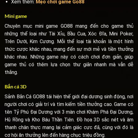
Xem thêm:
Mẹo chơi game Go88
Mini game
Chuyên mục mini game GO88 mang đến cho game thủ
những thể loại như Tài Xỉu, Bầu Cua, Xóc Đĩa, Mini Poker,
Trên Dưới, Kim Cương. Mỗi thể loại tài khoản là một hình
thức cược khác nhau, mang đến sự mới mẻ và tiền thưởng
khác nhau. Những game này có cách chơi đơn giản, giúp
game thủ có thêm lựa chọn thư giãn nhanh mà vẫn dễ
thắng.
Bắn cá 3D
Sảnh Bắn Cá GO88 tái hiện thế giới đại dương sinh động, nơi
người chơi có giải trí và tìm kiếm tiền thưởng cao. Game có
tên Tỷ Phú Đại Dương với 3 màn chơi Khám Phá Đại Dương,
Hũ Rồng và Kho Báu Thần Tiên. Đồ họa 3D sắc nét và âm
thanh chân thực mang lại cảm giác cực đã, cùng với đó là
cơ hội ăn thưởng lên đến hàng chục triệu đồng.