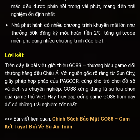
mắc đều được phản hồi trong vài phút, mang đến trải
nghiệm ổn định nhất
Nhà phát hành có nhiều chương trình khuyến mãi lớn như
thưởng 50k đăng ký mới, hoàn tiền 2%, tặng giftcode
miễn phí, cùng nhiều chương trình đặc biệt…
Lời kết
Trên đây là bài viết giới thiệu GO88 – thương hiệu game đổi
thưởng hàng đầu Châu Á. Với nguồn gốc rõ ràng từ Sun City,
giấy phép hợp pháp của PAGCOR, cùng kho trò chơi đồ sộ
và dịch vụ chuyên nghiệp, GO88 xứng đáng là sự lựa chọn
của game thủ Việt. Hãy truy cập cổng game GO88 hôm nay
để có những trải nghiệm tốt nhất.
>>> Bài viết liên quan:
Chính Sách Bảo Mật GO88 – Cam
Kết Tuyệt Đối Về Sự An Toàn