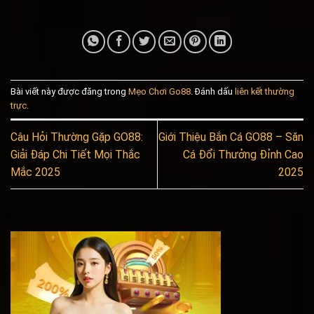
Bài viết này được đăng trong
Mẹo Chơi Go88
. Đánh dấu
liên kết thường
trực
.
Câu Hỏi Thường Gặp GO88:
Giới Thiệu Bắn Cá GO88 – Săn
Giải Đáp Chi Tiết Mọi Thắc
Cá Đổi Thưởng Đỉnh Cao
Mắc 2025
2025