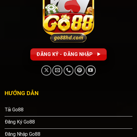
ĐĂNG KÝ - ĐĂNG NHẬP
HƯỚNG DẪN
Tải Go88
Đăng Ký Go88
Đăng Nhập Go88