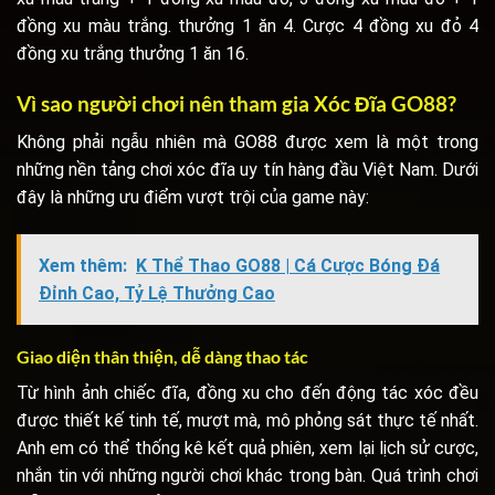
đồng xu màu trắng. thưởng 1 ăn 4. Cược 4 đồng xu đỏ 4
đồng xu trắng thưởng 1 ăn 16.
Vì sao người chơi nên tham gia Xóc Đĩa GO88?
Không phải ngẫu nhiên mà GO88 được xem là một trong
những nền tảng chơi xóc đĩa uy tín hàng đầu Việt Nam. Dưới
đây là những ưu điểm vượt trội của game này:
Xem thêm:
K Thể Thao GO88 | Cá Cược Bóng Đá
Đỉnh Cao, Tỷ Lệ Thưởng Cao
Giao diện thân thiện, dễ dàng thao tác
Từ hình ảnh chiếc đĩa, đồng xu cho đến động tác xóc đều
được thiết kế tinh tế, mượt mà, mô phỏng sát thực tế nhất.
Anh em có thể thống kê kết quả phiên, xem lại lịch sử cược,
nhắn tin với những người chơi khác trong bàn. Quá trình chơi