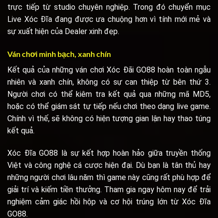
trực tiếp từ studio chuyên nghiệp. Trong đó chuyển mục
Live Xóc Đĩa đang được ưa chuộng hơn vì tính mới mẻ và
sự xuất hiện của Dealer xinh đẹp.
Ván chơi minh bạch, xanh chín
Kết quả của những ván chơi Xóc Đãi GO88 hoàn toàn ngẫu
nhiên và xanh chín, không có sự can thiệp từ bên thứ 3.
Người chơi có thể kiêm tra kết quả qua những mã MD5,
hoặc có thể giám sát tự tiếp nếu chơi theo dạng live game.
Chính vì thế, sẽ không có hiện tượng gian lận hay thao túng
kết quả.
Xóc Đĩa GO88 là sự kết hợp hoàn hảo giữa truyền thống
Việt và công nghệ cá cược hiện đại. Dù bạn là tân thủ hay
những người chơi lâu năm thì game này cũng rất phù hợp để
giải trí và kiếm tiền thưởng. Tham gia ngay hôm nay để trải
nghiệm cảm giác hồi hộp và cơ hội trúng lớn từ Xóc Đĩa
GO88.