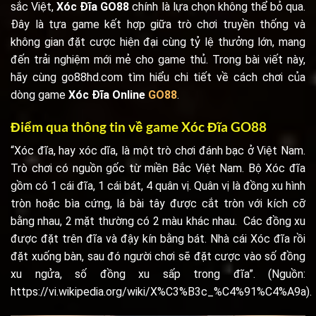
sắc Việt,
Xóc Đĩa GO88
chính là lựa chọn không thể bỏ qua.
Đây là tựa game kết hợp giữa trò chơi truyền thống và
không gian đặt cược hiện đại cùng tỷ lệ thưởng lớn, mang
đến trải nghiệm mới mẻ cho game thủ. Trong bài viết này,
hãy cùng go88hd.com tìm hiểu chi tiết về cách chơi của
dòng game
Xóc Đĩa Online
GO88
.
Điểm qua thông tin về game Xóc Đĩa GO88
“Xóc đĩa, hay xóc dĩa, là một trò chơi đánh bạc ở Việt Nam.
Trò chơi có nguồn gốc từ miền Bắc Việt Nam. Bộ Xóc đĩa
gồm có 1 cái đĩa, 1 cái bát, 4 quân vị. Quân vị là đồng xu hình
tròn hoặc bìa cứng, lá bài tây được cắt tròn với kích cỡ
bằng nhau, 2 mặt thường có 2 màu khác nhau. Các đồng xu
được đặt trên đĩa và đậy kín bằng bát. Nhà cái Xóc đĩa rồi
đặt xuống bàn, sau đó người chơi sẽ đặt cược vào số đồng
xu ngửa, số đồng xu sấp trong đĩa”. (Nguồn:
https://vi.wikipedia.org/wiki/X%C3%B3c_%C4%91%C4%A9a
).