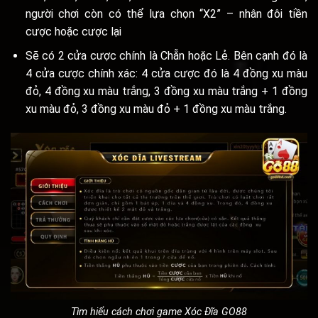
người chơi còn có thể lựa chọn “X2” – nhân đôi tiền
cược hoặc cược lại
Sẽ có 2 cửa cược chính là Chẵn hoặc Lẻ. Bên cạnh đó là
4 cửa cược chính xác: 4 cửa cược đó là 4 đồng xu màu
đỏ, 4 đồng xu màu trắng, 3 đồng xu màu trắng + 1 đồng
xu màu đỏ, 3 đồng xu màu đỏ + 1 đồng xu màu trắng.
Tìm hiểu cách chơi game Xóc Đĩa GO88